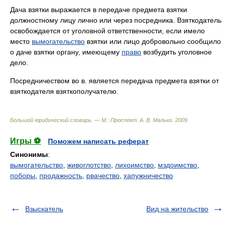
Дача взятки выражается в передаче предмета взятки
должностному лицу лично или через посредника. Взяткодатель
освобождается от уголовной ответственности, если имело
место
вымогательство
взятки или лицо добровольно сообщило
о даче взятки органу, имеющему
право
возбудить уголовное
дело.
Посредничеством во в. является передача предмета взятки от
взяткодателя взяткополучателю.
Большой юридический словарь. — М.: Проспект
.
А. В. Малько
.
2009
.
Игры ⚽
Поможем написать реферат
Синонимы
:
вымогательство
,
живоглотство
,
лихоимство
,
мздоимство
,
поборы
,
продажность
,
рвачество
,
хапужничество
Взыскатель
Вид на жительство